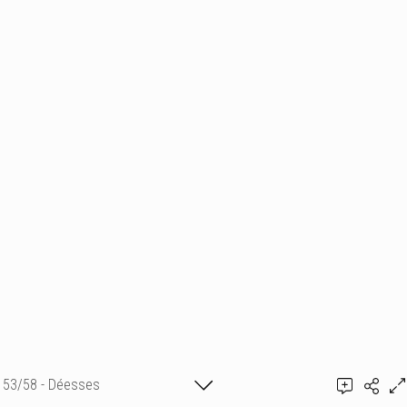
53/58 - Déesses
Emmanuelle Mellot Kristy