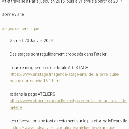
Vit et travaille à Paris jusqu'en 2016, puis à Villerville à partir de 2017.
Bonne visite !
Stages de céramique
Samedi 20 Janvier 2024
Des stages sont régulièrement proposés dans l'atelier :
Tous renseignements sur le site ARTSTAGE
https://www.artstage.fr/agenda/stage-arts_de_la_terre_cuite-
basse-normandie-16-1.html
et dans la page ATELIERS
https://www.atelieremmamellotkristy.com/initiation-au-travail-de-
la-terre
Les réservations se font directement sur la plateforme InDeauville
:
https://www.indeauville.fr/boutiques/atelier-de-ceramique-