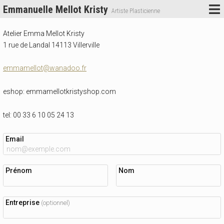
Emmanuelle Mellot Kristy
Artiste Plasticienne
Atelier Emma Mellot Kristy
1 rue de Landal 14113 Villerville
emmamellot@wanadoo.fr
eshop: emmamellotkristyshop.com
tel: 00 33 6 10 05 24 13
Email
Prénom
Nom
Entreprise
(optionnel)